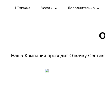
1Откачка
Услуги
Дополнительно
О
Наша Компания проводит Откачку Септико